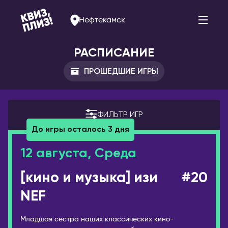
Нефтекамск
РАСПИСАНИЕ
ПРОШЕДШИЕ ИГРЫ
АРМЕНИЯ
РОССИЯ
Ереван
Альметьевск
ФИЛЬТР ИГР
Арзамас
До игры осталось 3 дня
БЕЛАРУСЬ
Арсеньев
Брест
12 августа, Среда
Астрахань
Витебск
[кино и музыка] изи
#20
Балаково
Минск
Барнаул
NEF
БОЛГАРИЯ
Белогорск
София
Младшая сестра наших классических кино-
Благовещенск
ВЕЛИКОБРИТАНИЯ