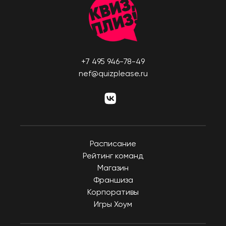
ГРУЗИЯ
Иваново
Батуми
Ижевск
Тбилиси
Инта
ИЗРАИЛЬ
Иркутск
+7 495 946-78-49
Беэр-Шева
Йошкар-Ола
nef@quizplease.ru
Иерусалим
Казань
Израиль
Калининград
Кармиэль
Калуга
Тель-Авив
Кемерово
Хайфа
Расписание
Киров
Рейтинг команд
ИНДОНЕЗИЯ
Коломна
Магазин
Бали
Комсомольск-на-
Франшиза
Амуре
ИСПАНИЯ
Корпоративы
Игры Хоум
Коряжма
Аликанте
Кострома
Барселона