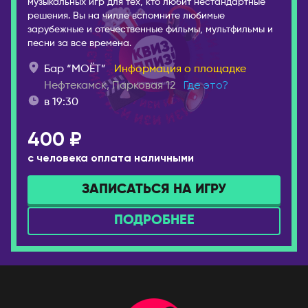
музыкальных игр для тех, кто любит нестандартные
Брянск
решения. Вы на чилле вспомните любимые
Лондон
зарубежные и отечественные фильмы, мультфильмы и
Великий Новгород
песни за все времена.
ВЕНГРИЯ
Владивосток
Будапешт
Бар “MOËT”
Информация о площадке
Владикавказ
Нефтекамск, Парковая 12
Где это?
ВЬЕТНАМ
Владимир
в 19:30
Дананг
Волгоград
Нячанг
Волгодонск
400 ₽
Волжский
ГЕРМАНИЯ
с человека оплата наличными
Вологда
Берлин
ЗАПИСАТЬСЯ НА ИГРУ
Воркута
Дюссельдорф/Кёльн
Воронеж
Мюнхен
ПОДРОБНЕЕ
Горно-Алтайск
ГРЕЦИЯ
Екатеринбург
Афины
Ессентуки
Салоники
Железногорск