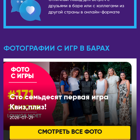
друзьями в баре или с коллегами из
Камчатский
Пекин
другой страны в онлайн-формате
Псков
Ханчжоу
Пятигорск
Шанхай
Ростов-на-Дону
КЫРГЫЗСТАН
Рязань
Бишкек
ФОТОГРАФИИ С ИГР В БАРАХ
Самара
ЛАТВИЯ
Санкт-Петербург
Рига
Саранск
МОЛДОВА
Сарапул
Кишинёв
Саратов
Сто семьдесят первая игра
НИДЕРЛАНДЫ
Севастополь
Квиз,плиз!
Амстердам
Северобайкальск
2026-07-29
Серпухов
ОАЭ
Симферополь
Абу-Даби
СМОТРЕТЬ ВСЕ ФОТО
Сосновоборск
Дубай