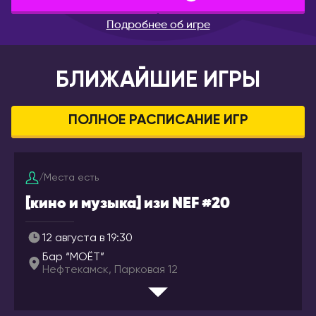
Брянск
Лондон
Подробнее об игре
Великий Новгород
ВЕНГРИЯ
Владивосток
Будапешт
БЛИЖАЙШИЕ ИГРЫ
Владикавказ
ВЬЕТНАМ
Владимир
Дананг
Волгоград
ПОЛНОЕ РАСПИСАНИЕ ИГР
Нячанг
Волгодонск
Волжский
ГЕРМАНИЯ
/
Места есть
Вологда
Берлин
[кино и музыка] изи NEF #20
Воркута
Дюссельдорф/Кёльн
Воронеж
Мюнхен
12 августа в 19:30
Горно-Алтайск
ГРЕЦИЯ
Бар “MOËT”
Екатеринбург
Афины
Нефтекамск, Парковая 12
Ессентуки
Салоники
Железногорск