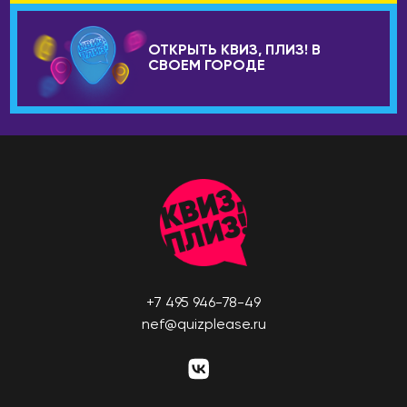
Брисбен
ЧЕРНОГОРИЯ
Мельбурн
ОТКРЫТЬ КВИЗ, ПЛИЗ! В
Будва
Сидней
СВОЕМ ГОРОДЕ
ЧЕХИЯ
АВСТРИЯ
Прага
Вена
ШВЕЙЦАРИЯ
АЗЕРБАЙДЖАН
Лозанна
Баку
ЭСТОНИЯ
АРГЕНТИНА
Таллин
Буэнос-Айрес
+7 495 946-78-49
nef@quizplease.ru