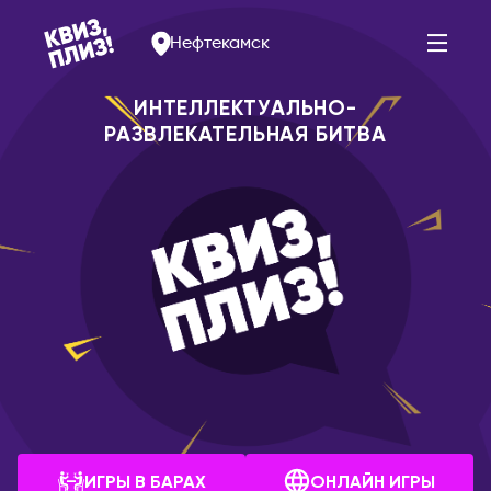
Нефтекамск
ИНТЕЛЛЕКТУАЛЬНО-
РАЗВЛЕКАТЕЛЬНАЯ БИТВА
АРМЕНИЯ
РОССИЯ
Ереван
Альметьевск
Арзамас
БЕЛАРУСЬ
Арсеньев
Брест
Астрахань
Витебск
Балаково
Минск
Барнаул
БОЛГАРИЯ
Белогорск
София
Благовещенск
ИГРЫ В БАРАХ
ОНЛАЙН ИГРЫ
ВЕЛИКОБРИТАНИЯ