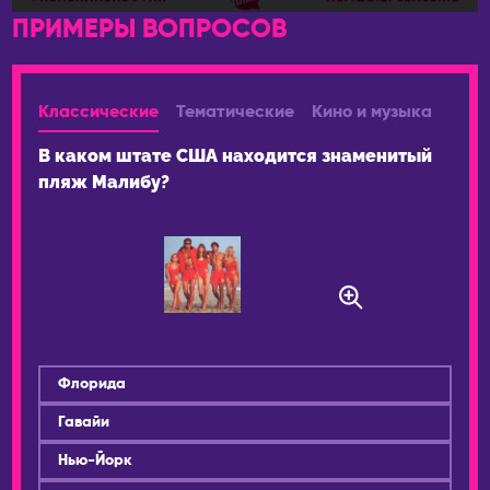
ПРИМЕРЫ ВОПРОСОВ
Сочи
ПОРТУГАЛИЯ
Ставрополь
Лиссабон
Старый Оскол
РЕСПУБЛИКА КОРЕЯ
Классические
Тематические
Кино и музыка
Стерлитамак
Ансан
В каком штате США находится знаменитый
Ступино
Инчхон
пляж Малибу?
Сургут
Сеул
Сыктывкар
СЕРБИЯ
Тамбов
Белград
Тверь
Нови-Сад
Тольятти
США
Томск
Бостон
Флорида
Тула
Майами
Тюмень
Гавайи
Нью-Йорк
Ульяновск
Нью-Йорк
Филадельфия
Уссурийск