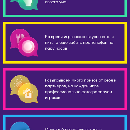
Усть-Каменогорск
своего ума
Новокузнецк
Шымкент
Новомосковск
КАНАДА
Новороссийск
Виннипег
Новосибирск
Во время игры можно вкусно есть и
Калгари
Новый Уренгой
пить, а еще забыть про телефон на
Монреаль
пару часов
Обнинск
Оттава
Озёрск
Торонто
Октябрьский
Эдмонтон
Омск
Разыгрываем много призов от себя и
КИПР
Орёл
партнеров, на каждой игре
Лимассол
профессионально фотографируем
Оренбург
игроков
Никосия
Пенза
Пафос
Пермь
Петрозаводск
КИТАЙ
Петропавловск-
Гуанчжоу
Отличный повод для встреч с