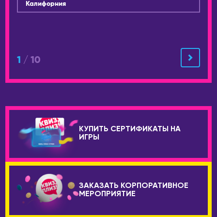
Калифорния
Уфа
ТАИЛАНД
Ухта
Панган
Хабаровск
Паттайя
Чайковский
Пхукет
1
/ 10
Чебоксары
Самуи
Челябинск
ТУРЦИЯ
Чехов
Стамбул
Шахты
УЗБЕКИСТАН
КУПИТЬ СЕРТИФИКАТЫ НА
Шерегеш
Самарканд
ИГРЫ
Энгельс
Ташкент
Южно-Сахалинск
ФИНЛЯНДИЯ
Якутск
Хельсинки
ЗАКАЗАТЬ КОРПОРАТИВНОЕ
Ярославль
МЕРОПРИЯТИЕ
ФРАНЦИЯ
АВСТРАЛИЯ
Париж