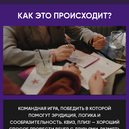
ГРУЗИЯ
Иваново
Батуми
Ижевск
КАК ЭТО ПРОИСХОДИТ?
Тбилиси
Инта
ИЗРАИЛЬ
Иркутск
Беэр-Шева
Йошкар-Ола
Иерусалим
Казань
Израиль
Калининград
Кармиэль
Калуга
Тель-Авив
Кемерово
Хайфа
Киров
ИНДОНЕЗИЯ
Коломна
Бали
Комсомольск-на-
КОМАНДНАЯ ИГРА, ПОБЕДИТЬ В КОТОРОЙ
Амуре
ИСПАНИЯ
ПОМОГУТ ЭРУДИЦИЯ, ЛОГИКА И
Коряжма
Аликанте
СООБРАЗИТЕЛЬНОСТЬ. КВИЗ, ПЛИЗ! — ХОРОШИЙ
Кострома
Барселона